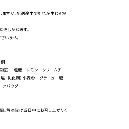
しますが、配送途中で割れが生じる場
障致しかねます。
さいませ。
1個
国産） 粗糖 レモン クリームチー
・食塩・乳化剤）小麦粉 グラニュー糖
ーツパウダー
間。解凍後は当日中にお召し上がりく